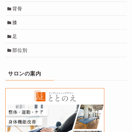
背骨
膝
足
部位別
サロンの案内