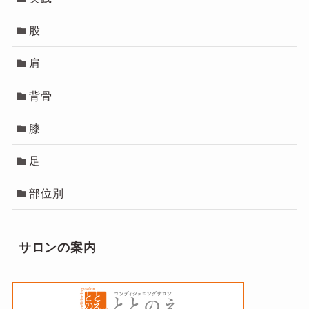
股
肩
背骨
膝
足
部位別
サロンの案内