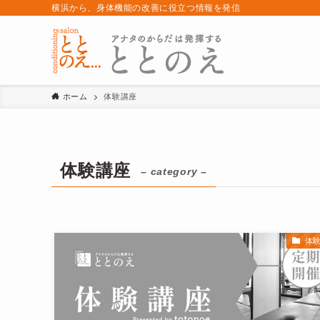
横浜から、身体機能の改善に役立つ情報を発信
ホーム
体験講座
体験講座
– category –
体