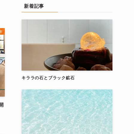
新着記事
座
キララの石とブラック鉱石
開